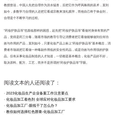
教授曾说，中国人先把合理作为洪水猛兽，后把它作为呼风唤雨的巫术，直到
如今，多数学习合理的人还把它看成宗教来顶礼膜拜，而他自己终于体会到，
合理是个不断学习的过程。
“药妆护肤品等”也面临那样的困惑，起先把“药妆护肤品等”看做对身体有害的产
品，觉得是药三分毒，随着市场的教导引导让消费者把它看做能够做到任何功
效与作用的产品，直到如今，只要化妆产品上标上“药妆护肤品等”基本概念，消
费者市场就把它看做一种毒副作用低的安全性药品，或是功效与作用强的护肤
品。仅有从事化妆品制造的人才知道，一切都是基本概念，化妆产品好不好，
取决原料、配方、工艺，而并不是所谓的“药妆护肤品等”字眼。
阅读文本的人还阅读了：
·
2023化妆品生产企业备案工作注意要点
·
化妆品加工着色剂 全球应对化妆品加工要求
·
化妆品加工厂-眼线干了怎么办？
·
教你如何选择红色唇膏-化妆品加工厂