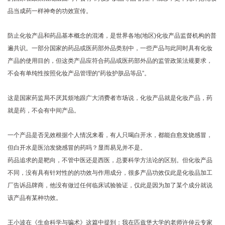
品当成药一样神奇的功效宣传。
防止化妆产品和药品基本概念的混淆，是世界各地(地区)化妆产品监督机构的普
遍共识。一部分国家的药品或医药部外品类别中，一些产品与此同时具有化妆
产品的使用目的，但这类产品应符合药品或医药部外品的监管政策法规要求，
不会有单纯性按照化妆产品管理的“药妆护肤品等品”。
这是国家药监局不厌其烦地跟广大消费者市场说，化妆产品就是化妆产品，药
就是药，不会有中间产品。
一个产品是否见效根据个人情况来看，有人只喝白开水，都能自愈发烧感冒，
但白开水是医治发烧感冒的药吗？显而易见并不是。
药品追求的是靶向，不管中医还是西医，总要科学方法论的区别。但化妆产品
不同，没有具有针对性的的功效与作用成分，很多产品功效仅此是化妆品加工
厂告诉品牌商，他没有做过任何临床试验验证，仅此是因为加了某个成分就说
该产品有某种功效。
王小波在《生命科学与骗术》这篇中提到：我在匹兹堡大学的老师许倬云专家