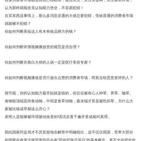
很多消费者市场都觉得自己很聪明，微信关注，关注美妆网，关注各类评测，
认为那样就能攻克认知能力堡垒，不容易犯错！
在买东西这事情上，那么多消息灵通的大佬总要犯错，凭啥普通的消费者市场
就能够不犯错？
你如何判断美妆达人有木有收品牌方的钱？
你如何判断评测视频播放里的规范是否合理？
你如何判断衣着白大褂的人就一定是医疗美容专家？
你如何判断视频播放是否只放出点赞的消费者市场，而剪去给恶意差评的人？
很可能，你的认知能力最开始就是错的，你仅仅被有心人种草、养草、锄草。
食物链顶端是肉食动物，中间是食草动物，最末端才算是被吃的草，为什么大
家被比喻成草都这么开心？
表明人是能够被环境被动改变的!谎话反复千遍并变成相对真理。
因此国家药监局才不厌其烦地在解答中明确指出，这不仅仅我国，世界大部分
的国家在政策法规层面均不会有“药妆护肤品等品”的基本概念，更不允许把化妆